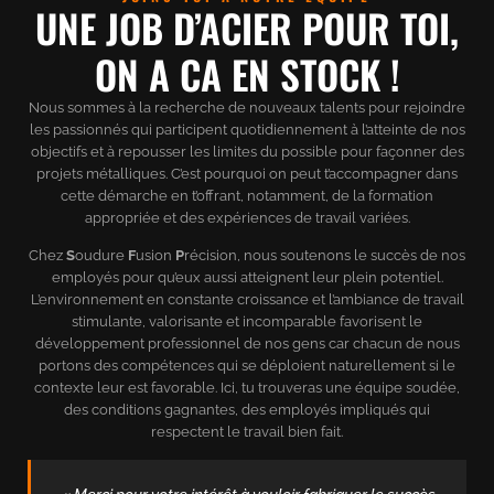
UNE JOB D’ACIER POUR TOI,
ON A CA EN STOCK !
Nous sommes à la recherche de nouveaux talents pour rejoindre
les passionnés qui participent quotidiennement à l’atteinte de nos
objectifs et à repousser les limites du possible pour façonner des
projets métalliques. C’est pourquoi on peut t’accompagner dans
cette démarche en t’offrant, notamment, de la formation
appropriée et des expériences de travail variées.
Chez
S
oudure
F
usion
P
récision, nous soutenons le succès de nos
employés pour qu’eux aussi atteignent leur plein potentiel.
L’environnement en constante croissance et l’ambiance de travail
stimulante, valorisante et incomparable favorisent le
développement professionnel de nos gens car chacun de nous
portons des compétences qui se déploient naturellement si le
contexte leur est favorable. Ici, tu trouveras une équipe soudée,
des conditions gagnantes, des employés impliqués qui
respectent le travail bien fait.